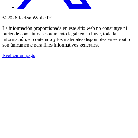
© 2026 JacksonWhite P.C.
La información proporcionada en este sitio web no constituye ni
pretende constituir asesoramiento legal; en su lugar, toda la
información, el contenido y los materiales disponibles en este sitio
son únicamente para fines informativos generales.
Realizar un pago
Comenzar.
Programar una
consulta.
Hable con alguien ahora al (480) 935-6844
Llamar Ahora
O envíenos un mensaje.
"
*
" señala los campos obligatorios