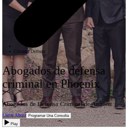
Criminal Defense
Abogados de defensa
criminal en Phoenix
Abogados de Defensa Criminal de Arizona
Llame Ahora
Programar Una Consulta
Play