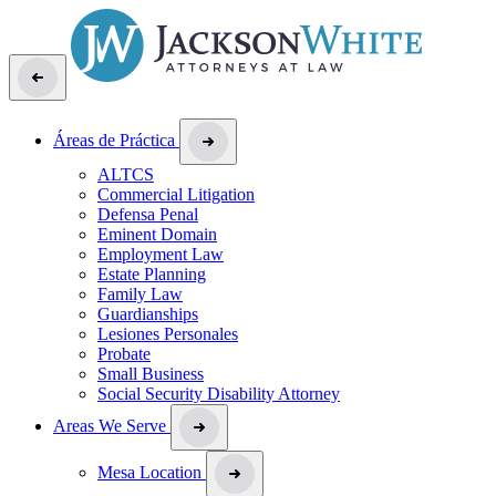
Áreas de Práctica
ALTCS
Commercial Litigation
Defensa Penal
Eminent Domain
Employment Law
Estate Planning
Family Law
Guardianships
Lesiones Personales
Probate
Small Business
Social Security Disability Attorney
Areas We Serve
Mesa Location