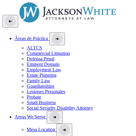
Áreas de Práctica
ALTCS
Commercial Litigation
Defensa Penal
Eminent Domain
Employment Law
Estate Planning
Family Law
Guardianships
Lesiones Personales
Probate
Small Business
Social Security Disability Attorney
Areas We Serve
Mesa Location