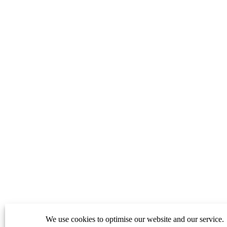
Send Message
Alternative:
Alternative:
We use cookies to optimise our website and our service.