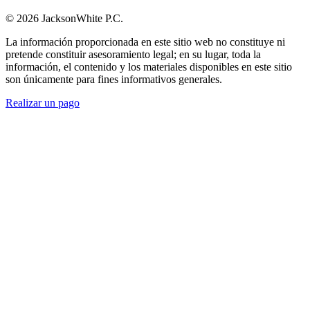
© 2026 JacksonWhite P.C.
La información proporcionada en este sitio web no constituye ni
pretende constituir asesoramiento legal; en su lugar, toda la
información, el contenido y los materiales disponibles en este sitio
son únicamente para fines informativos generales.
Realizar un pago
Comenzar.
Programar una
consulta.
Hable con alguien ahora al (480) 935-6844
Llamar Ahora
O envíenos un mensaje.
"
*
" señala los campos obligatorios