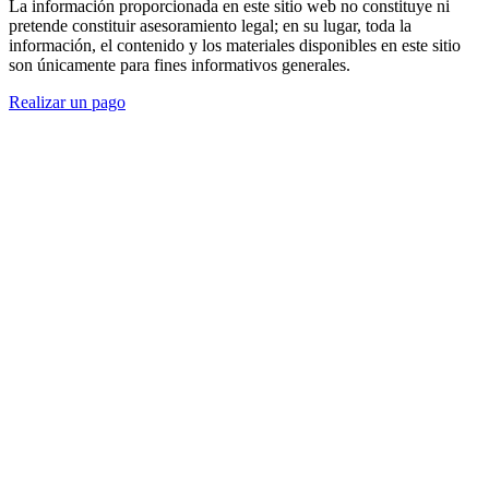
La información proporcionada en este sitio web no constituye ni
pretende constituir asesoramiento legal; en su lugar, toda la
información, el contenido y los materiales disponibles en este sitio
son únicamente para fines informativos generales.
Realizar un pago
Comenzar.
Programar una
consulta.
Hable con alguien ahora al (480) 935-6844
Llamar Ahora
O envíenos un mensaje.
"
*
" señala los campos obligatorios
Name
*
Nombre
Apellidos