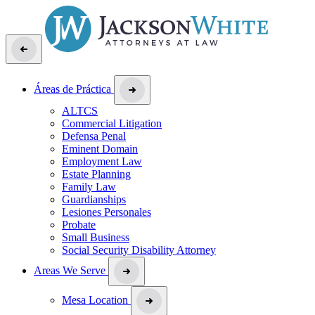
Áreas de Práctica
ALTCS
Commercial Litigation
Defensa Penal
Eminent Domain
Employment Law
Estate Planning
Family Law
Guardianships
Lesiones Personales
Probate
Small Business
Social Security Disability Attorney
Areas We Serve
Mesa Location