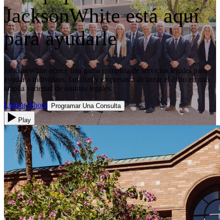
JacksonWhite está
aquí
para ayudarle
JacksonWhite ofrece una gama completa de servicios legales para
ayudar a individuos, familias y empresas a alcanzar el éxito en una
amplia variedad de asuntos legales.
Llamar Ahora
Programar Una Consulta
Play