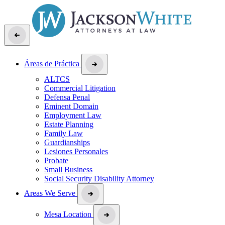
Áreas de Práctica
ALTCS
Commercial Litigation
Defensa Penal
Eminent Domain
Employment Law
Estate Planning
Family Law
Guardianships
Lesiones Personales
Probate
Small Business
Social Security Disability Attorney
Areas We Serve
Mesa Location