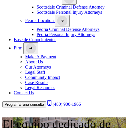
Scottsdale Criminal Defense Attorney
Scottsdale Personal Injury Attorneys
Peoria Location
Peoria Criminal Defense Attorneys
Peoria Personal Injury Attorneys
Base de Conocimientos
Firm
Make A Payment
About Us
Our Attorneys
Legal Staff
Community Impact
Case Results
Legal Resources
Contact Us
(480) 900-1966
Programar una consulta
El equipo dedicado de