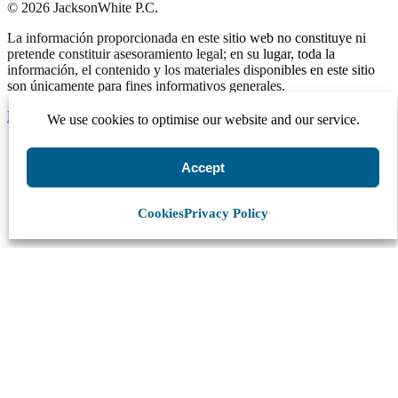
© 2026 JacksonWhite P.C.
La información proporcionada en este sitio web no constituye ni
pretende constituir asesoramiento legal; en su lugar, toda la
información, el contenido y los materiales disponibles en este sitio
son únicamente para fines informativos generales.
Realizar un pago
We use cookies to optimise our website and our service.
Accept
Comenzar.
Programar una
Cookies
Privacy Policy
consulta.
Hable con alguien ahora al (480) 935-6844
Llamar Ahora
O envíenos un mensaje.
"
*
" señala los campos obligatorios
Name
*