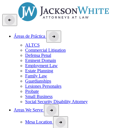
Áreas de Práctica
ALTCS
Commercial Litigation
Defensa Penal
Eminent Domain
Employment Law
Estate Planning
Family Law
Guardianships
Lesiones Personales
Probate
Small Business
Social Security Disability Attorney
Areas We Serve
Mesa Location