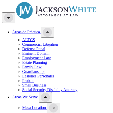
Áreas de Práctica
ALTCS
Commercial Litigation
Defensa Penal
Eminent Domain
Employment Law
Estate Planning
Family Law
Guardianships
Lesiones Personales
Probate
Small Business
Social Security Disability Attorney
Areas We Serve
Mesa Location