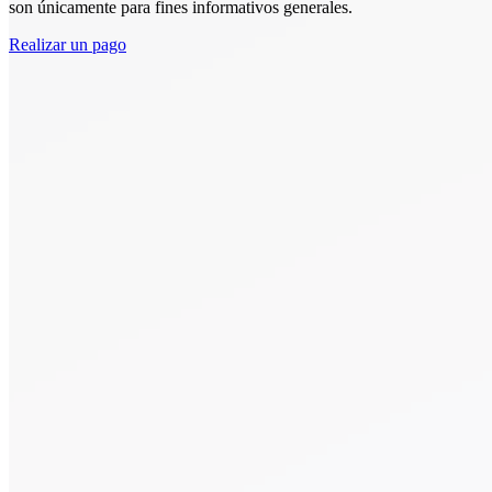
son únicamente para fines informativos generales.
Realizar un pago
Comenzar.
Programar una
consulta.
Hable con alguien ahora al (480) 935-6844
Llamar Ahora
O envíenos un mensaje.
"
*
" señala los campos obligatorios
Name
*
Nombre
Apellidos
Email Address
*