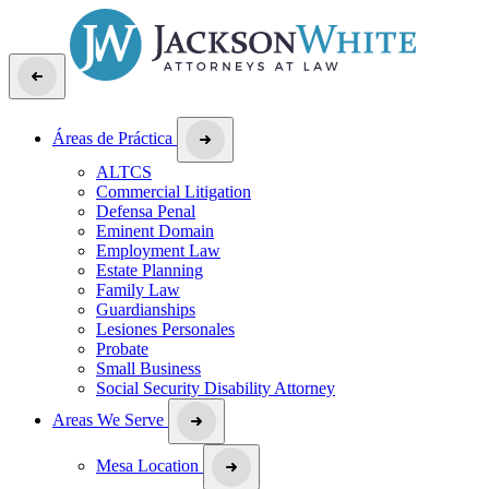
Áreas de Práctica
ALTCS
Commercial Litigation
Defensa Penal
Eminent Domain
Employment Law
Estate Planning
Family Law
Guardianships
Lesiones Personales
Probate
Small Business
Social Security Disability Attorney
Areas We Serve
Mesa Location