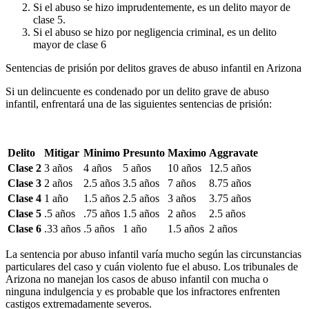
Si el abuso se hizo imprudentemente, es un delito mayor de
clase 5.
Si el abuso se hizo por negligencia criminal, es un delito
mayor de clase 6
Sentencias de prisión por delitos graves de abuso infantil en Arizona
Si un delincuente es condenado por un delito grave de abuso
infantil, enfrentará una de las siguientes sentencias de prisión:
Delito
Mitigar
Minimo
Presunto
Maximo
Aggravate
Clase 2
3
años
4
años
5
años
10
años
12.5
años
Clase 3
2
años
2.5
años
3.5
años
7
años
8.75
años
Clase 4
1
año
1.5
años
2.5
años
3
años
3.75
años
Clase 5
.5
años
.75
años
1.5
años
2
años
2.5
años
Clase 6
.33
años
.5
años
1
año
1.5
años
2
años
La sentencia por abuso infantil varía mucho según las circunstancias
particulares del caso y cuán violento fue el abuso. Los tribunales de
Arizona no manejan los casos de abuso infantil con mucha o
ninguna indulgencia y es probable que los infractores enfrenten
castigos extremadamente severos.