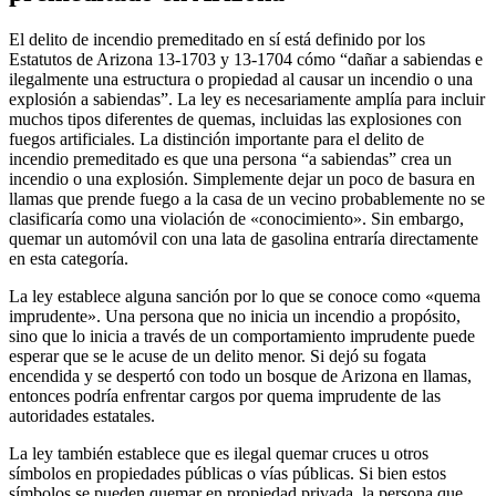
El delito de incendio premeditado en sí está definido por los
Estatutos de Arizona 13-1703 y 13-1704 cómo “dañar a sabiendas e
ilegalmente una estructura o propiedad al causar un incendio o una
explosión a sabiendas”. La ley es necesariamente amplía para incluir
muchos tipos diferentes de quemas, incluidas las explosiones con
fuegos artificiales. La distinción importante para el delito de
incendio premeditado es que una persona “a sabiendas” crea un
incendio o una explosión. Simplemente dejar un poco de basura en
llamas que prende fuego a la casa de un vecino probablemente no se
clasificaría como una violación de «conocimiento». Sin embargo,
quemar un automóvil con una lata de gasolina entraría directamente
en esta categoría.
La ley establece alguna sanción por lo que se conoce como «quema
imprudente». Una persona que no inicia un incendio a propósito,
sino que lo inicia a través de un comportamiento imprudente puede
esperar que se le acuse de un delito menor. Si dejó su fogata
encendida y se despertó con todo un bosque de Arizona en llamas,
entonces podría enfrentar cargos por quema imprudente de las
autoridades estatales.
La ley también establece que es ilegal quemar cruces u otros
símbolos en propiedades públicas o vías públicas. Si bien estos
símbolos se pueden quemar en propiedad privada, la persona que