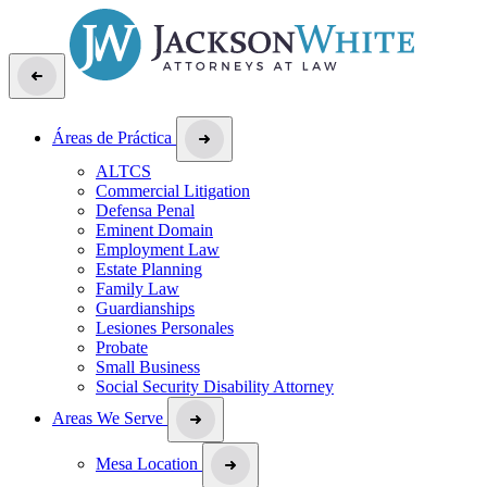
Áreas de Práctica
ALTCS
Commercial Litigation
Defensa Penal
Eminent Domain
Employment Law
Estate Planning
Family Law
Guardianships
Lesiones Personales
Probate
Small Business
Social Security Disability Attorney
Areas We Serve
Mesa Location