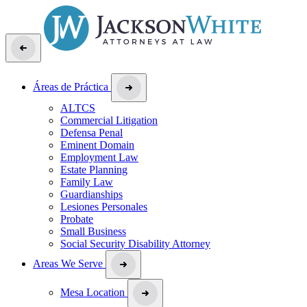
Áreas de Práctica
ALTCS
Commercial Litigation
Defensa Penal
Eminent Domain
Employment Law
Estate Planning
Family Law
Guardianships
Lesiones Personales
Probate
Small Business
Social Security Disability Attorney
Areas We Serve
Mesa Location