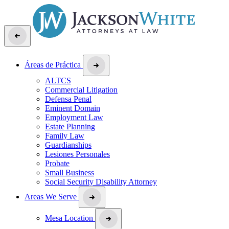
Áreas de Práctica
ALTCS
Commercial Litigation
Defensa Penal
Eminent Domain
Employment Law
Estate Planning
Family Law
Guardianships
Lesiones Personales
Probate
Small Business
Social Security Disability Attorney
Areas We Serve
Mesa Location