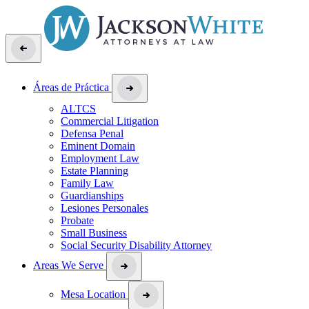
Áreas de Práctica
ALTCS
Commercial Litigation
Defensa Penal
Eminent Domain
Employment Law
Estate Planning
Family Law
Guardianships
Lesiones Personales
Probate
Small Business
Social Security Disability Attorney
Areas We Serve
Mesa Location